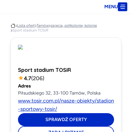
MENU
Lista ofert
Tarnów
zajęcia, półkolonie, kolonie
Sport stadium TOSiR
Sport stadium TOSiR
4.7
(
206
)
Adres
Piłsudskiego 32, 33-100 Tarnów, Polska
www.tosir.com.pl/nasze-obiekty/stadion
-sportowy-tosir/
SPRAWDŹ OFERTY