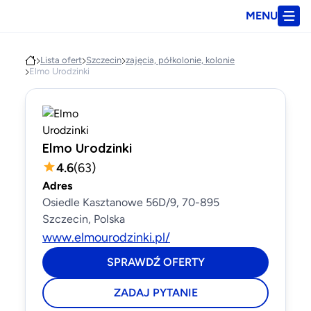
MENU
Lista ofert
Szczecin
zajęcia, półkolonie, kolonie
Elmo Urodzinki
Elmo Urodzinki
4.6
(
63
)
Adres
Osiedle Kasztanowe 56D/9, 70-895
Szczecin, Polska
www.elmourodzinki.pl/
SPRAWDŹ OFERTY
ZADAJ PYTANIE