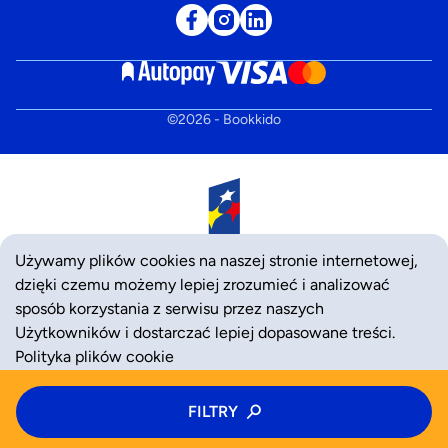
©
2026
- Bookkido
Używamy plików cookies na naszej stronie internetowej,
dzięki czemu możemy lepiej zrozumieć i analizować
sposób korzystania z serwisu przez naszych
Użytkowników i dostarczać lepiej dopasowane treści.
Polityka plików cookie
Typ zajęć
Typ zajęć
FILTRY
FILTRY
ZAAKCEPTUJ
ODRZUĆ
Wybierz: zajęcia, półkolonie, kolonie
Wybierz: zajęcia, półkolonie, kolonie