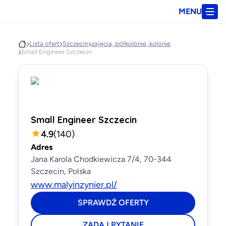
MENU
Lista ofert
Szczecin
zajęcia, półkolonie, kolonie
Small Engineer Szczecin
Small Engineer Szczecin
4.9
(
140
)
Adres
Jana Karola Chodkiewicza 7/4, 70-344
Szczecin, Polska
www.malyinzynier.pl/
SPRAWDŹ OFERTY
ZADAJ PYTANIE