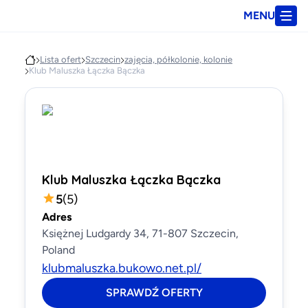
MENU
Lista ofert
Szczecin
zajęcia, półkolonie, kolonie
Klub Maluszka Łączka Bączka
Klub Maluszka Łączka Bączka
5
(
5
)
Adres
Księżnej Ludgardy 34, 71-807 Szczecin,
Poland
klubmaluszka.bukowo.net.pl/
SPRAWDŹ OFERTY