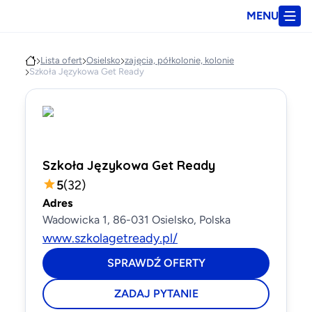
MENU
Lista ofert
Osielsko
zajęcia, półkolonie, kolonie
Szkoła Językowa Get Ready
Szkoła Językowa Get Ready
5
(
32
)
Adres
Wadowicka 1, 86-031 Osielsko, Polska
www.szkolagetready.pl/
SPRAWDŹ OFERTY
ZADAJ PYTANIE