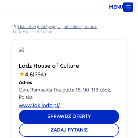
MENU
Lista ofert
Łódź
zajęcia, półkolonie, kolonie
Lodz House of Culture
Lodz House of Culture
4.6
(
394
)
Adres
Gen. Romualda Traugutta 18, 90-113 Łódź,
Polska
www.ldk.lodz.pl/
SPRAWDŹ OFERTY
ZADAJ PYTANIE