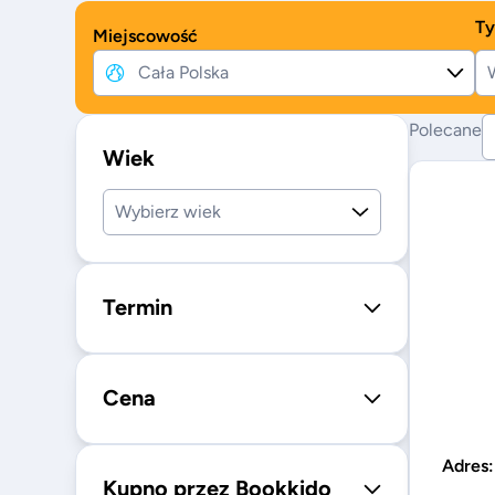
Ty
Miejscowość
W
Polecane
Wiek
Wybierz wiek
Termin
Cena
Adres
Kupno przez Bookkido