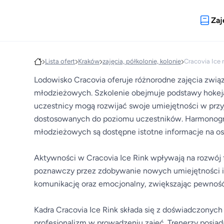
Zaj
Lista ofert
Kraków
zajęcia, półkolonie, kolonie
Cracovia Ice r
Lodowisko Cracovia oferuje różnorodne zajęcia zwią
młodzieżowych. Szkolenie obejmuje podstawy hokeja
uczestnicy mogą rozwijać swoje umiejętności w prz
dostosowanych do poziomu uczestników. Harmonogram 
młodzieżowych są dostępne istotne informacje na o
Aktywności w Cracovia Ice Rink wpływają na rozwój 
poznawczy przez zdobywanie nowych umiejętności i 
komunikację oraz emocjonalny, zwiększając pewność 
Kadra Cracovia Ice Rink składa się z doświadczonych
profesjonalizm w prowadzeniu zajęć. Trenerzy posia