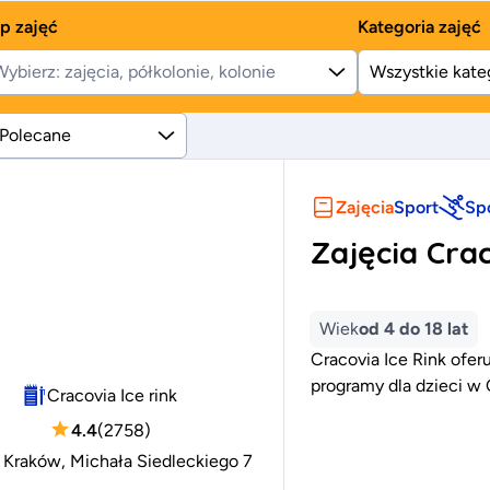
p zajęć
Kategoria zajęć
ybierz: zajęcia, półkolonie, kolonie
Polecane
Zajęcia
Sport
Sp
Zajęcia Crac
Wiek
od 4 do 18 lat
Cracovia Ice Rink ofer
programy dla dzieci w 
Cracovia Ice rink
4.4
(
2758
)
:
Kraków, Michała Siedleckiego 7