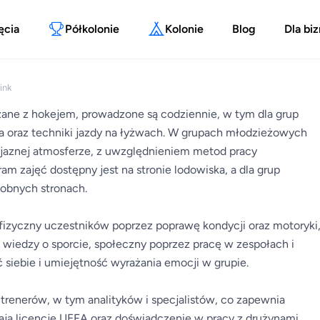
ęcia
Półkolonie
Kolonie
Blog
Dla bi
ink
zane z hokejem, prowadzone są codziennie, w tym dla grup
 oraz techniki jazdy na łyżwach. W grupach młodzieżowych
yjaznej atmosferze, z uwzględnieniem metod pracy
zajęć dostępny jest na stronie lodowiska, a dla grup
sobnych stronach.
fizyczny uczestników poprzez poprawę kondycji oraz motoryki
wiedzy o sporcie, społeczny poprzez pracę w zespołach i
siebie i umiejętność wyrażania emocji w grupie.
 trenerów, w tym analityków i specjalistów, co zapewnia
dają licencje UEFA oraz doświadczenie w pracy z drużynami