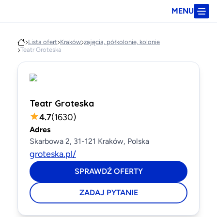
MENU
Lista ofert
Kraków
zajęcia, półkolonie, kolonie
Teatr Groteska
Teatr Groteska
4.7
(
1630
)
Adres
Skarbowa 2, 31-121 Kraków, Polska
groteska.pl/
SPRAWDŹ OFERTY
ZADAJ PYTANIE