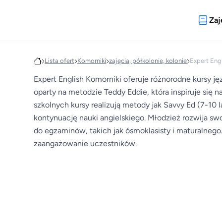
Zaj
Lista ofert
Komorniki
zajęcia, półkolonie, kolonie
Expert Eng
Expert English Komorniki oferuje różnorodne kursy ję
oparty na metodzie Teddy Eddie, która inspiruje się n
szkolnych kursy realizują metody jak Savvy Ed (7-10 l
kontynuację nauki angielskiego. Młodzież rozwija sw
do egzaminów, takich jak ósmoklasisty i maturalneg
zaangażowanie uczestników.