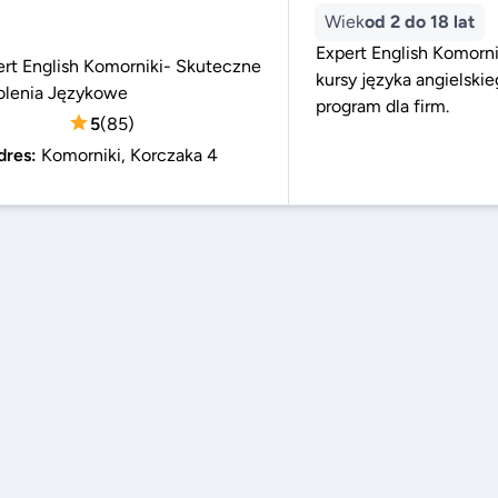
Wiek
od 2 do 18 lat
Expert English Komorn
ert English Komorniki- Skuteczne
kursy języka angielskie
olenia Językowe
program dla firm.
5
(
85
)
dres
:
Komorniki, Korczaka 4