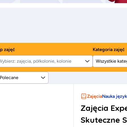
p zajęć
Kategoria zajęć
ybierz: zajęcia, półkolonie, kolonie
Polecane
Zajęcia
Nauka języ
Zajęcia Exp
Skuteczne S