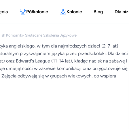
ęcia
Półkolonie
Kolonie
Blog
Dla bi
lish Komorniki- Skuteczne Szkolenia Językowe
zyka angielskiego, w tym dla najmłodszych dzieci (2-7 lat)
aturalnym przyswajaniem języka przez przedszkolaki. Dla dzieci
at) oraz Edward's League (11-14 lat), kładąc nacisk na zabawę i
oje umiejętności w zakresie komunikacji oraz przygotowuje się
o. Zajęcia odbywają się w grupach wiekowych, co wspiera