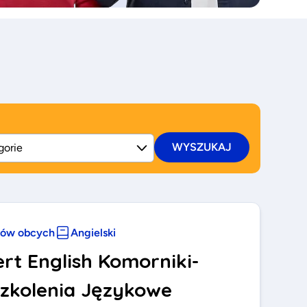
WYSZUKAJ
ków obcych
Angielski
ert English Komorniki-
zkolenia Językowe