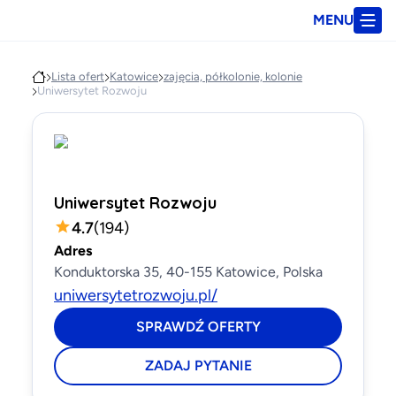
MENU
Lista ofert
Katowice
zajęcia, półkolonie, kolonie
Uniwersytet Rozwoju
Uniwersytet Rozwoju
4.7
(
194
)
Adres
Konduktorska 35, 40-155 Katowice, Polska
uniwersytetrozwoju.pl/
SPRAWDŹ OFERTY
ZADAJ PYTANIE