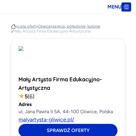
MENU
Lista ofert
Gliwice
zajęcia, półkolonie, kolonie
Mały Artysta Firma Edukacyjno-Artystyczna
Mały Artysta Firma Edukacyjno-
Artystyczna
5
(
6
)
Adres
ul, Jana Pawła II 5A, 44-100 Gliwice, Polska
malyartysta-gliwice.pl/
SPRAWDŹ OFERTY