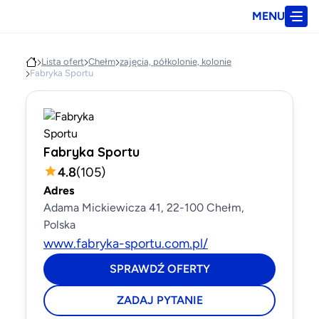
MENU
Lista ofert
Chełm
zajęcia, półkolonie, kolonie
Fabryka Sportu
Fabryka Sportu
4.8
(
105
)
Adres
Adama Mickiewicza 41, 22-100 Chełm,
Polska
www.fabryka-sportu.com.pl/
SPRAWDŹ OFERTY
ZADAJ PYTANIE