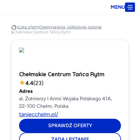
MENU
Lista ofert
Chełm
zajęcia, półkolonie, kolonie
Chełmskie Centrum Tańca Rytm
Chełmskie Centrum Tańca Rytm
4.4
(
23
)
Adres
al. Żołnierzy I Armii Wojska Polskiego 41A,
22-100 Chełm, Polska
taniecchelm.pl/
SPRAWDŹ OFERTY
ZADAJ PYTANIE