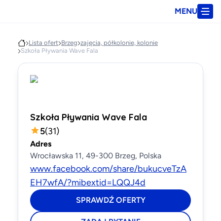
MENU
Lista ofert
Brzeg
zajęcia, półkolonie, kolonie
Szkoła Pływania Wave Fala
Szkoła Pływania Wave Fala
5
(
31
)
Adres
Wrocławska 11, 49-300 Brzeg, Polska
www.facebook.com/share/bukucveTzA
EH7wfA/?mibextid=LQQJ4d
SPRAWDŹ OFERTY