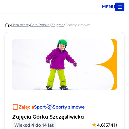
MENU
Lista ofert
Cała Polska
Zajęcia
Sporty zimowe
Zajęcia
Sport
Sporty zimowe
Zajęcia Górka Szczęśliwicka
Wiek
od 4 do 14 lat
4.6
(
5741
)