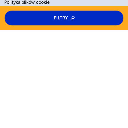
Polityka plików cookie
Typ zajęć
FILTRY
ZAAKCEPTUJ
ODRZUĆ
Zajęcia
Kategoria zajęć
Wiek
WYSZUKAJ JUŻ TERAZ
Wybierz wiek
Zajęcia
Półkolonie
Kolonie
Pomoc (FAQ)
Pn
Wt
Śr
Czw
Od
Do
Blog
Dla biznesu
Pt
Sb
Nd
Polityka prywatności
Tak