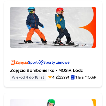
Zajęcia
Sport
Sporty zimowe
Zajęcia Bombonierka - MOSiR Łódź
Wiek
od 4 do 18 lat
4.2
(
2229
)
Hala MOSiR