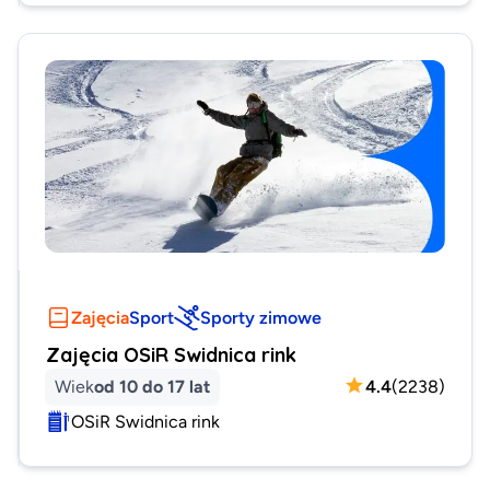
Zajęcia
Sport
Sporty zimowe
Zajęcia OSiR Swidnica rink
Wiek
od 10 do 17 lat
4.4
(
2238
)
OSiR Swidnica rink