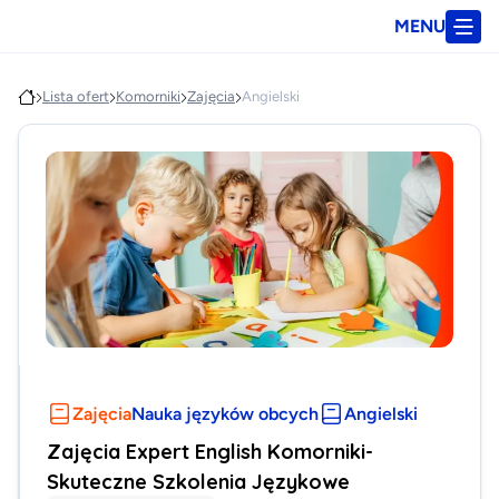
MENU
Lista ofert
Komorniki
Zajęcia
Angielski
Zajęcia
Nauka języków obcych
Angielski
Zajęcia Expert English Komorniki-
Skuteczne Szkolenia Językowe