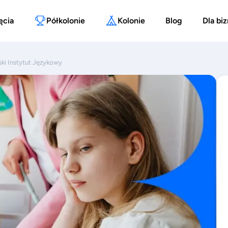
ęcia
Półkolonie
Kolonie
Blog
Dla bi
ski Instytut Językowy