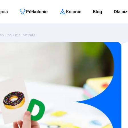
ęcia
Półkolonie
Kolonie
Blog
Dla bi
sh Linguistic Institute