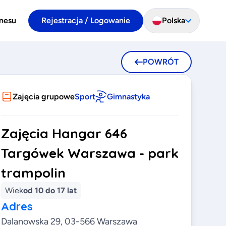
znesu
Rejestracja / Logowanie
Polska
POWRÓT
Zajęcia grupowe
Sport
Gimnastyka
Zajęcia Hangar 646
Targówek Warszawa - park
trampolin
Wiek
od 10 do 17 lat
Adres
Dalanowska 29, 03-566 Warszawa