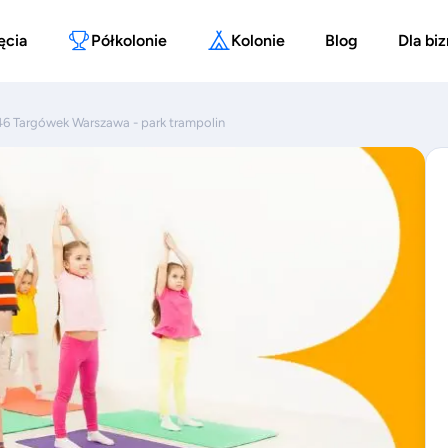
ęcia
Półkolonie
Kolonie
Blog
Dla bi
46 Targówek Warszawa - park trampolin