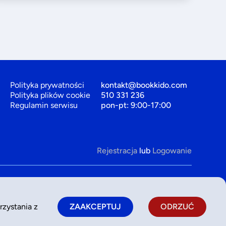
Polityka prywatności
kontakt@bookkido.com
Polityka plików cookie
510 331 236
Regulamin serwisu
pon-pt: 9:00-17:00
Rejestracja
lub
Logowanie
rzystania z
ZAAKCEPTUJ
ODRZUĆ