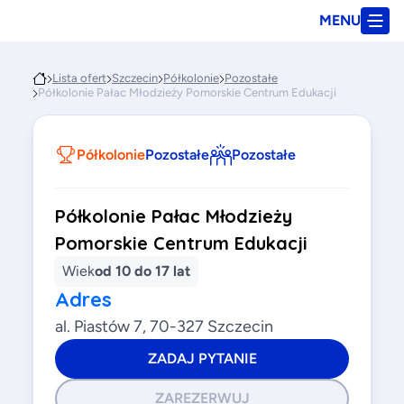
MENU
Lista ofert
Szczecin
Półkolonie
Pozostałe
Półkolonie Pałac Młodzieży Pomorskie Centrum Edukacji
Półkolonie
Pozostałe
Pozostałe
Półkolonie Pałac Młodzieży
Pomorskie Centrum Edukacji
Wiek
od 10 do 17 lat
Adres
al. Piastów 7, 70-327 Szczecin
ZADAJ PYTANIE
ZAREZERWUJ