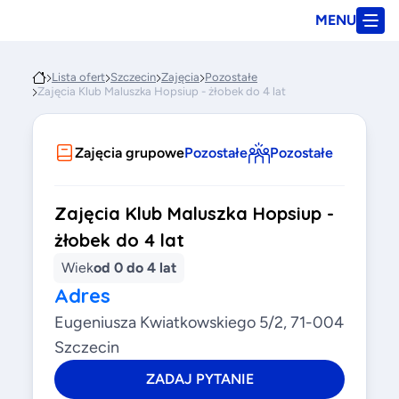
MENU
Lista ofert
Szczecin
Zajęcia
Pozostałe
Zajęcia Klub Maluszka Hopsiup - żłobek do 4 lat
Zajęcia grupowe
Pozostałe
Pozostałe
Zajęcia Klub Maluszka Hopsiup -
żłobek do 4 lat
Wiek
od 0 do 4 lat
Adres
Eugeniusza Kwiatkowskiego 5/2, 71-004
Szczecin
ZADAJ PYTANIE