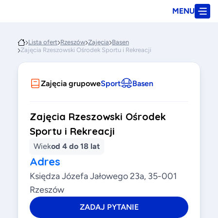
MENU
Lista ofert
Rzeszów
Zajęcia
Basen
Zajęcia Rzeszowski Ośrodek Sportu i Rekreacji
Zajęcia grupowe
Sport
Basen
Zajęcia Rzeszowski Ośrodek
Sportu i Rekreacji
Wiek
od 4 do 18 lat
Adres
Księdza Józefa Jałowego 23a, 35-001
Rzeszów
ZADAJ PYTANIE