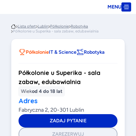
MENU
Lista ofert
Lublin
Półkolonie
Robotyka
Półkolonie u Superika - sala zabaw, edubawialnia
Półkolonie
IT & Science
Robotyka
Półkolonie u Superika - sala
zabaw, edubawialnia
Wiek
od 4 do 18 lat
Adres
Fabryczna 2, 20-301 Lublin
ZADAJ PYTANIE
ZAREZERWUJ