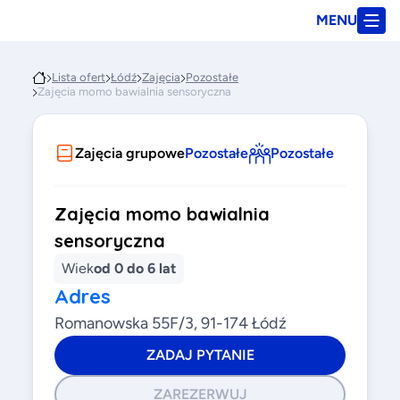
MENU
Lista ofert
Łódź
Zajęcia
Pozostałe
Zajęcia momo bawialnia sensoryczna
Zajęcia grupowe
Pozostałe
Pozostałe
Zajęcia momo bawialnia
sensoryczna
Wiek
od 0 do 6 lat
Adres
Romanowska 55F/3, 91-174 Łódź
ZADAJ PYTANIE
ZAREZERWUJ