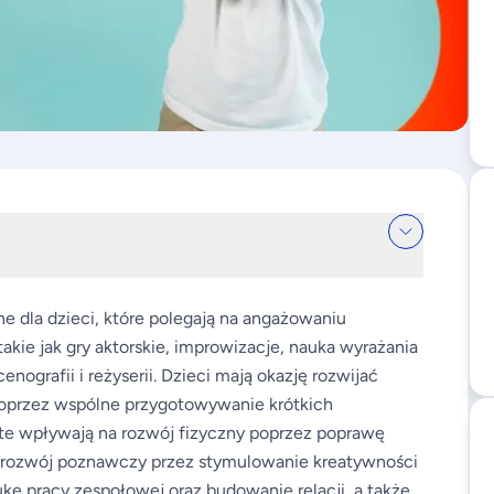
ne dla dzieci, które polegają na angażowaniu
akie jak gry aktorskie, improwizacje, nauka wyrażania
nografii i reżyserii. Dzieci mają okazję rozwijać
poprzez wspólne przygotowywanie krótkich
 te wpływają na rozwój fizyczny poprzez poprawę
na rozwój poznawczy przez stymulowanie kreatywności
ukę pracy zespołowej oraz budowanie relacji, a także