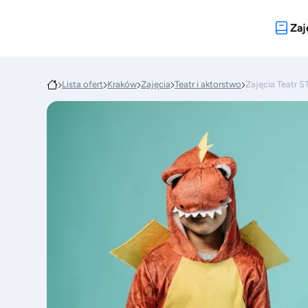
Zaj
Lista ofert
Kraków
Zajęcia
Teatr i aktorstwo
Zajęcia Teatr S