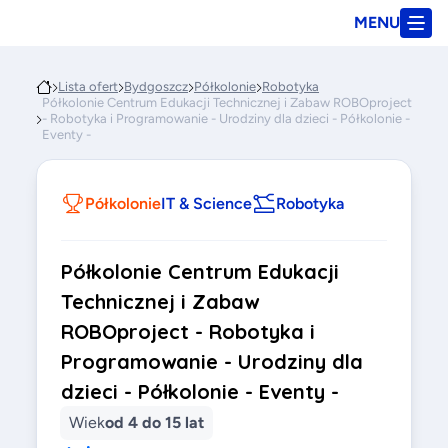
MENU
Lista ofert
Bydgoszcz
Półkolonie
Robotyka
Półkolonie Centrum Edukacji Technicznej i Zabaw ROBOproject
- Robotyka i Programowanie - Urodziny dla dzieci - Półkolonie -
Eventy -
Półkolonie
IT & Science
Robotyka
Półkolonie Centrum Edukacji
Technicznej i Zabaw
ROBOproject - Robotyka i
Programowanie - Urodziny dla
dzieci - Półkolonie - Eventy -
Wiek
od 4 do 15 lat