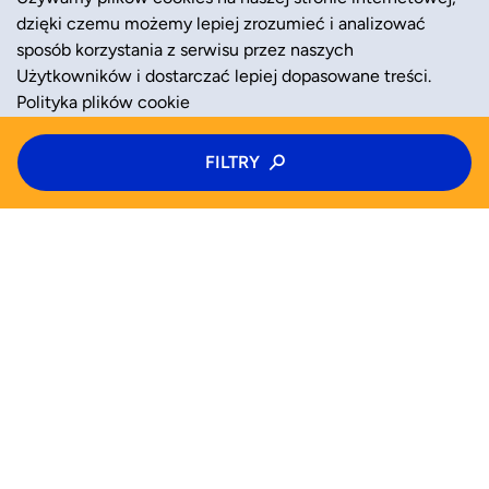
dzięki czemu możemy lepiej zrozumieć i analizować
sposób korzystania z serwisu przez naszych
Użytkowników i dostarczać lepiej dopasowane treści.
Polityka plików cookie
Typ zajęć
FILTRY
ZAAKCEPTUJ
ODRZUĆ
Zajęcia
Kategoria zajęć
Wiek
WYSZUKAJ JUŻ TERAZ
Wybierz wiek
Zajęcia
Półkolonie