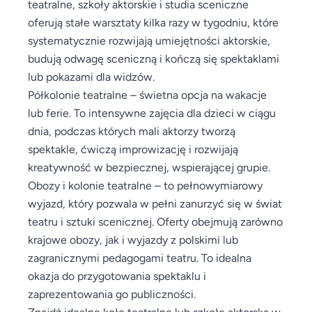
teatralne, szkoły aktorskie i studia sceniczne
oferują stałe warsztaty kilka razy w tygodniu, które
systematycznie rozwijają umiejętności aktorskie,
budują odwagę sceniczną i kończą się spektaklami
lub pokazami dla widzów.
Półkolonie teatralne – świetna opcja na wakacje
lub ferie. To intensywne zajęcia dla dzieci w ciągu
dnia, podczas których mali aktorzy tworzą
spektakle, ćwiczą improwizację i rozwijają
kreatywność w bezpiecznej, wspierającej grupie.
Obozy i kolonie teatralne – to pełnowymiarowy
wyjazd, który pozwala w pełni zanurzyć się w świat
teatru i sztuki scenicznej. Oferty obejmują zarówno
krajowe obozy, jak i wyjazdy z polskimi lub
zagranicznymi pedagogami teatru. To idealna
okazja do przygotowania spektaklu i
zaprezentowania go publiczności.
Znajdź idealne koło teatralne lub szkołę aktorską w