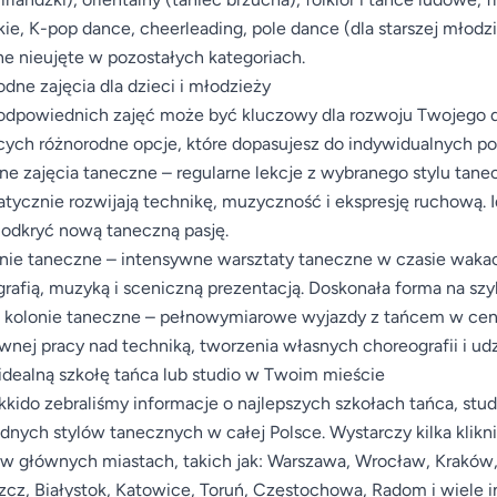
kie, K-pop dance, cheerleading, pole dance (dla starszej młodz
e nieujęte w pozostałych kategoriach.
dne zajęcia dla dzieci i młodzieży
dpowiednich zajęć może być kluczowy dla rozwoju Twojego dz
cych różnorodne opcje, które dopasujesz do indywidualnych p
ne zajęcia taneczne – regularne lekcje z wybranego stylu tanec
tycznie rozwijają technikę, muzyczność i ekspresję ruchową. Id
b odkryć nową taneczną pasję.
nie taneczne – intensywne warsztaty taneczne w czasie wakacji
rafią, muzyką i sceniczną prezentacją. Doskonała forma na szy
i kolonie taneczne – pełnowymiarowe wyjazdy z tańcem w cen
wnej pracy nad techniką, tworzenia własnych choreografii i ud
idealną szkołę tańca lub studio w Twoim mieście
kido zebraliśmy informacje o najlepszych szkołach tańca, stud
dnych stylów tanecznych w całej Polsce. Wystarczy kilka klik
 w głównych miastach, takich jak: Warszawa, Wrocław, Kraków,
cz, Białystok, Katowice, Toruń, Częstochowa, Radom i wiele i