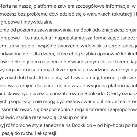
ferta na naszej platformie zawiera szczegółowe informacje, w
ożesz bez problemu dowiedzieć się o warunkach rekrutacji i
 grupowe i indywidualne
żnie od poziomu zaawansowania, na Bookkido znajdziesz orga
 grupowe – to naturalna i najpopularniejsza forma zajęć tanec
em lub w grupie i wspólne tworzenie widowisk to serce tańca ja
indywidualne – dla dzieci, które chcą szybko opanować konkretn
ów – lekcje jeden na jeden z doświadczonym instruktorem dają
zy organizatorzy oferują także zajęcia prowadzone w różnych 
cznych lub tych, które chcą szlifować umiejętności językowe
ezerwacja zajęć dla dzieci online wraz z wygodną płatnością 
publikowanych przez organizatorów na Bookkido. Oferty oznac
nych propozycji i nie mogą być rezerwowane online. Jeżeli inte
skontaktować się bezpośrednio z organizatorem i zaproponować
żliwić szybką rezerwację i zakup online.
yj różnorodne style taneczne na Bookkido – od hip-hopu po f
 pasję do ruchu i ekspresji!