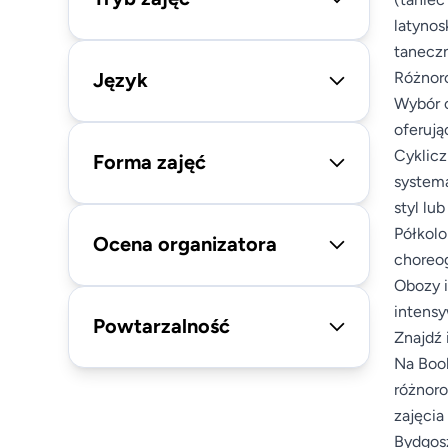
latynos
taneczn
Język
Różnoro
Wybór o
oferują
Cyklicz
Forma zajęć
systema
styl lu
Półkolo
Ocena organizatora
choreog
Obozy 
intensy
Powtarzalność
Znajdź 
Na Book
różnoro
zajęcia
Bydgosz