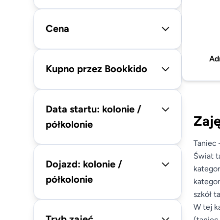
Cena
Ad
Kupno przez Bookkido
Data startu: kolonie /
Zaję
półkolonie
Taniec 
Świat t
Dojazd: kolonie /
kategor
półkolonie
kategor
szkół t
W tej k
Tryb zajęć
(taniec