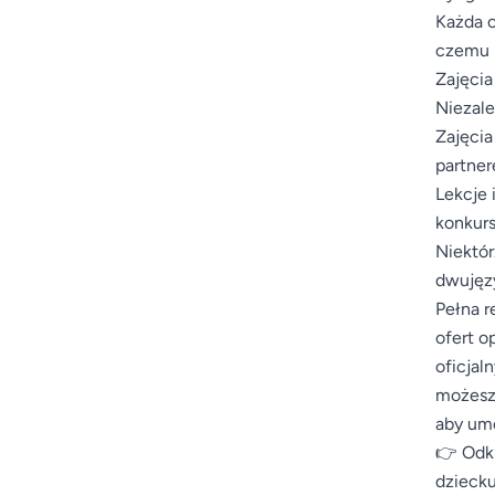
Każda o
czemu m
Zajęcia
Niezale
Zajęcia
partner
Lekcje 
konkurs
Niektór
dwujęzy
Pełna r
ofert o
oficjal
możesz 
aby umo
👉 Odkr
dziecku