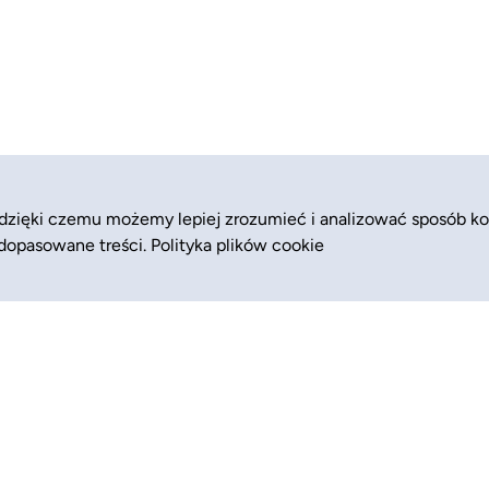
 dzięki czemu możemy lepiej zrozumieć i analizować sposób ko
 dopasowane treści.
Polityka plików cookie
Zajęcia
Pomoc (FAQ)
Półkolonie
Blog
Kolonie
Dla biznesu