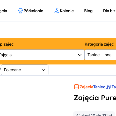
ęcia
Półkolonie
Kolonie
Blog
Dla bi
p zajęć
Kategoria zajęć
Zajęcia
e
Polecane
Zajęcia
Taniec
Ta
Zajęcia Pur
Wiek
od 10 do 17 lat