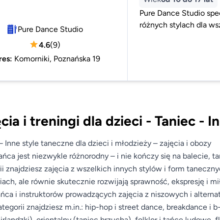
Pure Dance Studio spec
różnych stylach dla w
Pure Dance Studio
4.6
(
9
)
res
:
Komorniki, Poznańska 19
cia i treningi dla dzieci - Taniec -
– Inne style taneczne dla dzieci i młodzieży – zajęcia i obozy
ańca jest niezwykle różnorodny – i nie kończy się na balecie,
ii znajdziesz zajęcia z wszelkich innych stylów i form taneczn
iach, ale równie skutecznie rozwijają sprawność, ekspresję i m
ańca i instruktorów prowadzących zajęcia z niszowych i alter
ategorii znajdziesz m.in.: hip-hop i street dance, breakdance i 
 irlandzki), orientalny (taniec brzucha), folklor i tańce ludowe, 