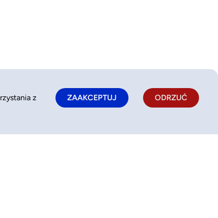
rzystania z
ZAAKCEPTUJ
ODRZUĆ
Polityka prywatności
kontakt@bookkido.com
Polityka plików cookie
510 331 236
Regulamin serwisu
pon-pt: 9:00-17:00