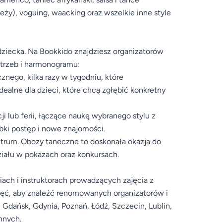
ieży), voguing, waacking oraz wszelkie inne style
iecka. Na Bookkido znajdziesz organizatorów
otrzeb i harmonogramu:
znego, kilka razy w tygodniu, które
ealne dla dzieci, które chcą zgłębić konkretny
 lub ferii, łączące naukę wybranego stylu z
bki postęp i nowe znajomości.
trum. Obozy taneczne to doskonała okazja do
ziału w pokazach oraz konkursach.
iach i instruktorach prowadzących zajęcia z
nięć, aby znaleźć renomowanych organizatorów i
 Gdańsk, Gdynia, Poznań, Łódź, Szczecin, Lublin,
nnych.