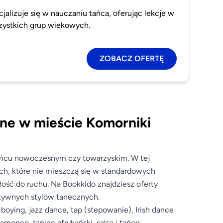
jalizuje się w nauczaniu tańca, oferując lekcje w
szystkich grup wiekowych.
ZOBACZ OFERTĘ
 Inne w mieście Komorniki
 tańcu nowoczesnym czy towarzyskim. W tej
ych, które nie mieszczą się w standardowych
iłość do ruchu. Na Bookkido znajdziesz oferty
natywnych stylów tanecznych.
b-boying, jazz dance, tap (stepowanie), Irish dance
flamenco, taniec afrykański, salsa i tańce