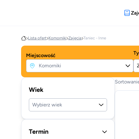
Zaj
Lista ofert
Komorniki
Zajęcia
Taniec - Inne
Ty
Miejscowość
Sortowani
Wiek
Wybierz wiek
Termin