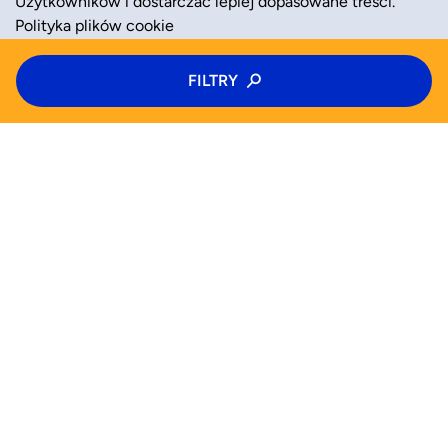
Użytkowników i dostarczać lepiej dopasowane treści.
Polityka plików cookie
Typ zajęć
FILTRY
ZAAKCEPTUJ
ODRZUĆ
Zajęcia
Kategoria zajęć
Wiek
WYSZUKAJ JUŻ TERAZ
Wybierz wiek
Zajęcia
Półkolonie
Kolonie
Pomoc (FAQ)
Pn
Wt
Śr
Czw
Od
Do
Blog
Dla biznesu
Pt
Sb
Nd