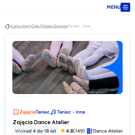
MENU
Lista ofert
Cała Polska
Zajęcia
Taniec - Inne
Zajęcia
Taniec
Taniec - Inne
Zajęcia Dance Atelier
Wiek
od 4 do 18 lat
4.8
(
149
)
Dance Atelier