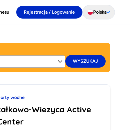
znesu
Rejestracja / Logowanie
Polska
WYSZUKAJ
orty wodne
załkowo-Wiezyca Active
Center