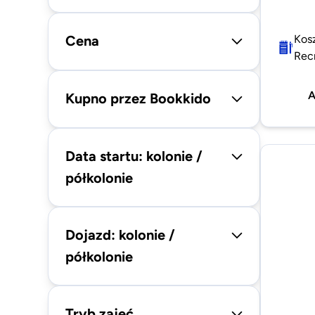
Cena
Kos
Rec
A
Kupno przez Bookkido
Data startu: kolonie /
półkolonie
Dojazd: kolonie /
półkolonie
Tryb zajęć