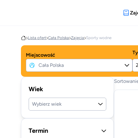
Zaj
Lista ofert
Cała Polska
Zajęcia
Sporty wodne
Ty
Miejscowość
Sortowani
Wiek
Wybierz wiek
Termin