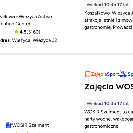
Wiek
od 10 do 17 lat
Koszałkowo-Wiezyca Ac
załkowo-Wiezyca Active
atrakcje letnie i zimow
reation Center
gastronomię. Prowadzi 
4.5
(
3160
)
dres
:
Wieżyca, Wieżyca 32
Zajęcia
Sport
Sp
Zajęcia WO
Wiek
od 10 do 17 lat
WOSiR Szelment to cał
narty wodne, wakeboard
WOSiR Szelment
gastronomiczne.