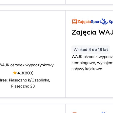
Zajęcia
Sport
Sp
Zajęcia WA
Wiek
od 4 do 18 lat
WAJK ośrodek wypoczyn
kempingowe, wynajem s
WAJK ośrodek wypoczynkowy
spływy kajakowe.
4.3
(
803
)
dres
:
Piaseczno k/Czaplinka,
Piaseczno 23