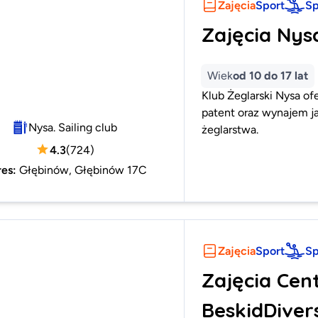
Zajęcia
Sport
Sp
Zajęcia Nysa
Wiek
od 10 do 17 lat
Klub Żeglarski Nysa ofe
patent oraz wynajem ja
Nysa. Sailing club
żeglarstwa.
4.3
(
724
)
res
:
Głębinów, Głębinów 17C
Zajęcia
Sport
Sp
Zajęcia Ce
BeskidDiver