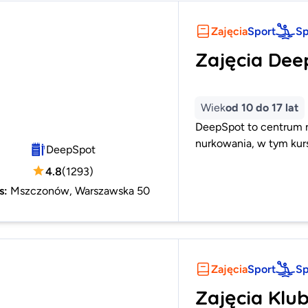
Zajęcia
Sport
Sp
Zajęcia De
Wiek
od 10 do 17 lat
DeepSpot to centrum n
nurkowania, w tym kurs
DeepSpot
4.8
(
1293
)
s
:
Mszczonów, Warszawska 50
Zajęcia
Sport
Sp
Zajęcia Klu