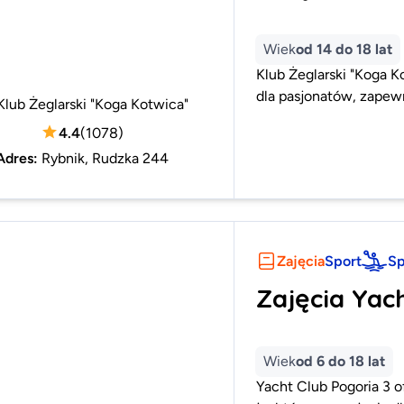
Wiek
od 14 do 18 lat
Klub Żeglarski "Koga K
dla pasjonatów, zapewn
Klub Żeglarski "Koga Kotwica"
4.4
(
1078
)
Adres
:
Rybnik, Rudzka 244
Zajęcia
Sport
Sp
Zajęcia Yac
Wiek
od 6 do 18 lat
Yacht Club Pogoria 3 o