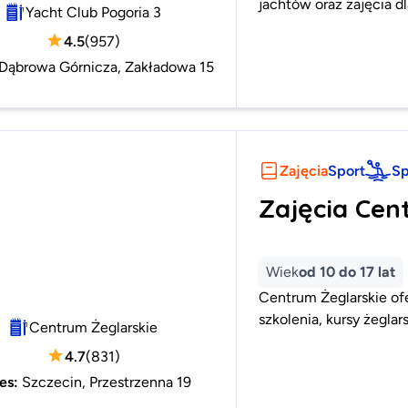
jachtów oraz zajęcia d
Yacht Club Pogoria 3
4.5
(
957
)
Dąbrowa Górnicza, Zakładowa 15
Zajęcia
Sport
Sp
Zajęcia Cen
Wiek
od 10 do 17 lat
Centrum Żeglarskie of
szkolenia, kursy żegla
Centrum Żeglarskie
4.7
(
831
)
es
:
Szczecin, Przestrzenna 19