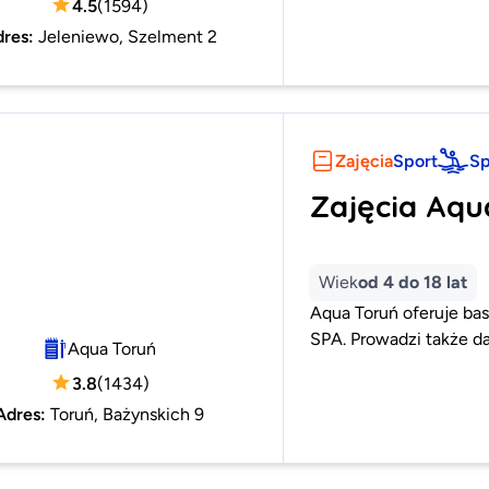
4.5
(
1594
)
dres
:
Jeleniewo, Szelment 2
Zajęcia
Sport
Sp
Zajęcia Aqu
Wiek
od 4 do 18 lat
Aqua Toruń oferuje bas
SPA. Prowadzi także da
Aqua Toruń
3.8
(
1434
)
Adres
:
Toruń, Bażynskich 9