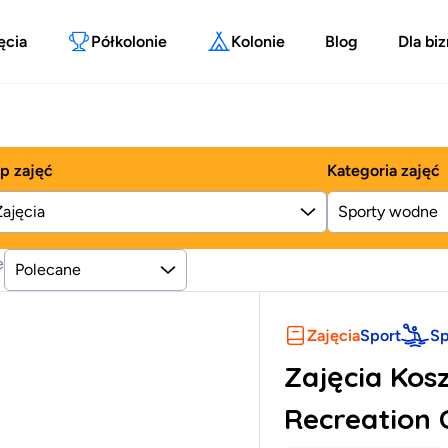
ęcia
Półkolonie
Kolonie
Blog
Dla bi
p zajęć
Kategoria zajęć
Zajęcia
e
Polecane
Zajęcia
Sport
Sp
Zajęcia Kos
Recreation 