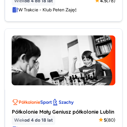
Wiek
od 4 do 18 lat
4.5
(
78
)
W Trakcie - Klub Pełen Zajęć
Półkolonie
Sport
Szachy
Półkolonie Mały Geniusz półkolonie Lublin
Wiek
od 4 do 18 lat
5
(
80
)