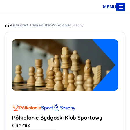
MENU
Lista ofert
Cała Polska
Półkolonie
Szachy
Półkolonie
Sport
Szachy
Półkolonie Bydgoski Klub Sportowy
Chemik