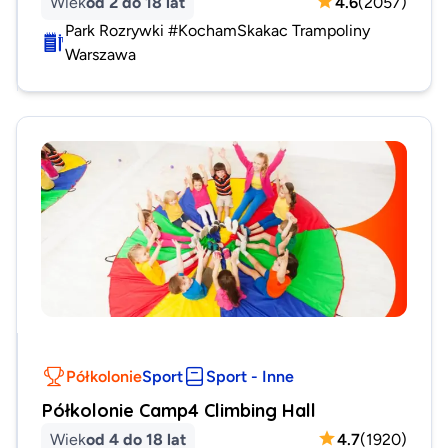
Wiek
od 2 do 18 lat
4.6
(
2057
)
Park Rozrywki #KochamSkakac Trampoliny
Warszawa
Półkolonie
Sport
Sport - Inne
Półkolonie Camp4 Climbing Hall
Wiek
od 4 do 18 lat
4.7
(
1920
)