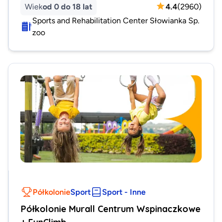
Wiek
od 0 do 18 lat
4.4
(
2960
)
Sports and Rehabilitation Center Słowianka Sp.
zoo
Półkolonie
Sport
Sport - Inne
Półkolonie Murall Centrum Wspinaczkowe
+ FunClimb