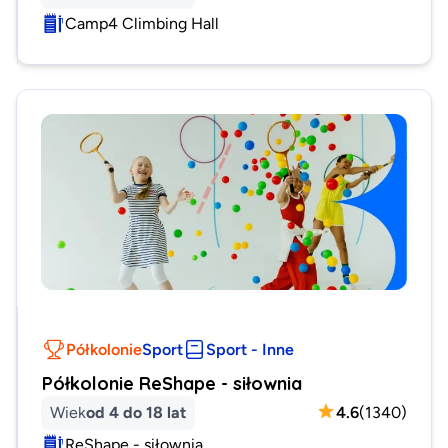
Camp4 Climbing Hall
Półkolonie
Sport
Sport - Inne
Półkolonie ReShape - siłownia
Wiek
od 4 do 18 lat
4.6
(
1340
)
ReShape - siłownia