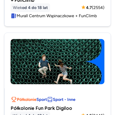
Wiek
od 4 do 18 lat
4.7
(
2554
)
Murall Centrum Wspinaczkowe + FunClimb
Półkolonie
Sport
Sport - Inne
Półkolonie Fun Park Digiloo