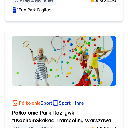
Wiek
od 4 do 18 lat
4.5
(
2445
)
Fun Park Digiloo
Półkolonie
Sport
Sport - Inne
Półkolonie Park Rozrywki
#KochamSkakac Trampoliny Warszawa