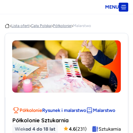
MENU
Lista ofert
Cała Polska
Półkolonie
Malarstwo
Półkolonie
Rysunek i malarstwo
Malarstwo
Półkolonie Sztukarnia
Wiek
od 4 do 18 lat
4.6
(
231
)
Sztukarnia