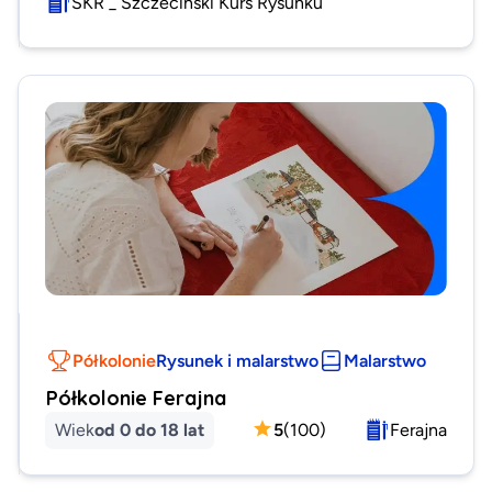
SKR _ Szczeciński Kurs Rysunku
Półkolonie
Rysunek i malarstwo
Malarstwo
Półkolonie Ferajna
Wiek
od 0 do 18 lat
5
(
100
)
Ferajna