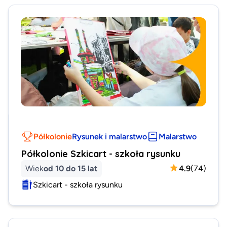
Półkolonie
Rysunek i malarstwo
Malarstwo
Półkolonie Szkicart - szkoła rysunku
Wiek
od 10 do 15 lat
4.9
(
74
)
Szkicart - szkoła rysunku