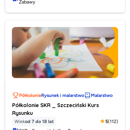
Zabawy
Półkolonie
Rysunek i malarstwo
Malarstwo
Półkolonie SKR _ Szczeciński Kurs
Rysunku
Wiek
od 7 do 18 lat
5
(
112
)