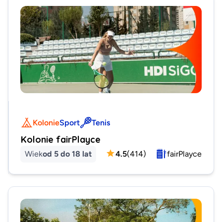
Kolonie
Sport
Tenis
Kolonie fairPlayce
Wiek
od 5 do 18 lat
4.5
(
414
)
fairPlayce