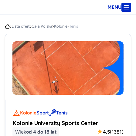
MENU
Lista ofert
Cała Polska
Kolonie
Tenis
Kolonie
Sport
Tenis
Kolonie University Sports Center
Wiek
od 4 do 18 lat
4.5
(
1381
)