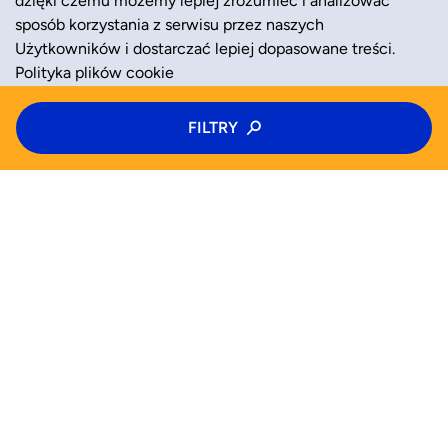
sposób korzystania z serwisu przez naszych
Użytkowników i dostarczać lepiej dopasowane treści.
Polityka plików cookie
Typ zajęć
FILTRY
ZAAKCEPTUJ
ODRZUĆ
Kolonie
Kategoria zajęć
Wiek
WYSZUKAJ JUŻ TERAZ
Wybierz wiek
Zajęcia
Półkolonie
Kolonie