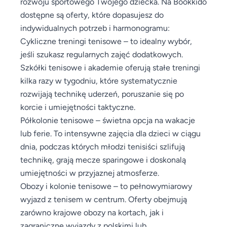
rozwoju sportowego Twojego dziecka. Na Bookkido
dostępne są oferty, które dopasujesz do
indywidualnych potrzeb i harmonogramu:
Cykliczne treningi tenisowe – to idealny wybór,
jeśli szukasz regularnych zajęć dodatkowych.
Szkółki tenisowe i akademie oferują stałe treningi
kilka razy w tygodniu, które systematycznie
rozwijają technikę uderzeń, poruszanie się po
korcie i umiejętności taktyczne.
Półkolonie tenisowe – świetna opcja na wakacje
lub ferie. To intensywne zajęcia dla dzieci w ciągu
dnia, podczas których młodzi tenisiści szlifują
technikę, grają mecze sparingowe i doskonalą
umiejętności w przyjaznej atmosferze.
Obozy i kolonie tenisowe – to pełnowymiarowy
wyjazd z tenisem w centrum. Oferty obejmują
zarówno krajowe obozy na kortach, jak i
zagraniczne wyjazdy z polskimi lub