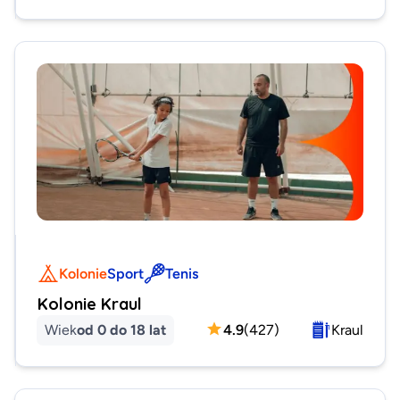
Kolonie
Sport
Tenis
Kolonie Kraul
Wiek
od 0 do 18 lat
4.9
(
427
)
Kraul