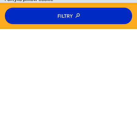
Typ zajęć
FILTRY
ZAAKCEPTUJ
ODRZUĆ
Kolonie
Kategoria zajęć
Wiek
WYSZUKAJ JUŻ TERAZ
Wybierz wiek
Zajęcia
Półkolonie
Kolonie
Pn
Wt
Pomoc (FAQ)
Śr
Czw
Od
Do
Blog
Pt
Sb
Dla biznesu
Nd
Polityka prywatności
Tak
Polityka plików cookie