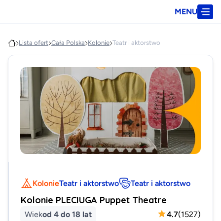
MENU
Lista ofert
Cała Polska
Kolonie
Teatr i aktorstwo
Kolonie
Teatr i aktorstwo
Teatr i aktorstwo
Kolonie PLECIUGA Puppet Theatre
Wiek
od 4 do 18 lat
4.7
(
1527
)