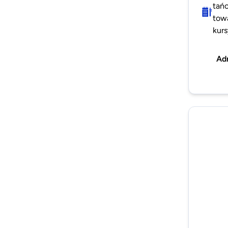
tańc
towa
kurs
Ad