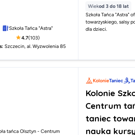
Wiek
od 3 do 18 lat
Szkoła Tańca "Astra" of
towarzyskiego, salsy po
Szkoła Tańca "Astra"
dla dzieci.
4.7
(
103
)
s
:
Szczecin, al. Wyzwolenia 85
Kolonie
Taniec
T
Kolonie Szko
Centrum tań
taniec towar
nauka kursy
oła tańca Olsztyn - Centrum