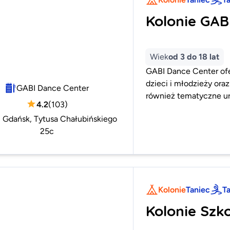
Kolonie GAB
Wiek
od 3 do 18 lat
GABI Dance Center ofe
dzieci i młodzieży oraz
GABI Dance Center
również tematyczne uro
4.2
(
103
)
:
Gdańsk, Tytusa Chałubińskiego
25c
Kolonie
Taniec
T
Kolonie Szk