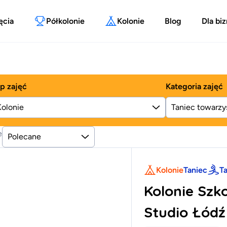
ęcia
Półkolonie
Kolonie
Blog
Dla bi
p zajęć
Kategoria zajęć
Kolonie
e
Polecane
Kolonie
Taniec
T
Kolonie Szk
Studio Łódź