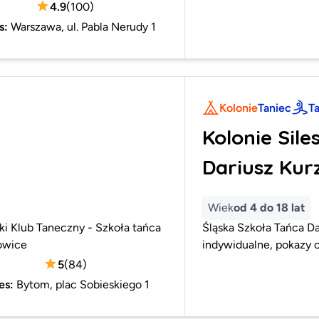
4.9
(
100
)
s
:
Warszawa, ul. Pabla Nerudy 1
Kolonie
Taniec
T
Kolonie Sile
Dariusz Kur
Wiek
od 4 do 18 lat
ki Klub Taneczny - Szkoła tańca
Śląska Szkoła Tańca Dar
owice
indywidualne, pokazy o
5
(
84
)
es
:
Bytom, plac Sobieskiego 1