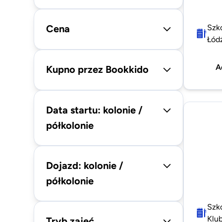
Cena
Szk
Łód
A
Kupno przez Bookkido
Data startu: kolonie /
półkolonie
Dojazd: kolonie /
półkolonie
Szk
Klu
Tryb zajęć