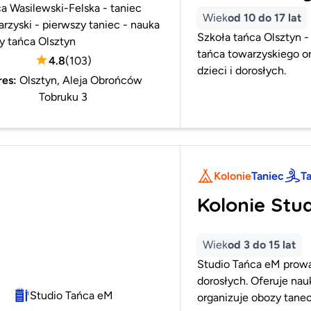
a Wasilewski-Felska - taniec
Wiek
od 10 do 17 lat
rzyski - pierwszy taniec - nauka
Szkoła tańca Olsztyn -
y tańca Olsztyn
tańca towarzyskiego or
4.8
(
103
)
dzieci i dorosłych.
res
:
Olsztyn, Aleja Obrońców
Tobruku 3
Kolonie
Taniec
T
Kolonie Stu
Wiek
od 3 do 15 lat
Studio Tańca eM prowad
dorosłych. Oferuje nau
Studio Tańca eM
organizuje obozy tane