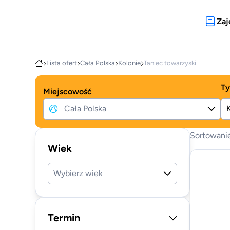
Zaj
Lista ofert
Cała Polska
Kolonie
Taniec towarzyski
Ty
Miejscowość
Sortowani
Wiek
Wybierz wiek
Termin