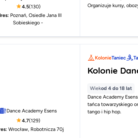
Organizuje kursy, oboz
4.5
(
130
)
res
:
Poznań, Osiedle Jana III
Sobieskiego -
Kolonie
Taniec
T
Kolonie Da
Wiek
od 4 do 18 lat
Dance Academy Esens t
tańca towarzyskiego ora
Dance Academy Esens
tango i hip hop.
4.7
(
129
)
res
:
Wrocław, Robotnicza 70j