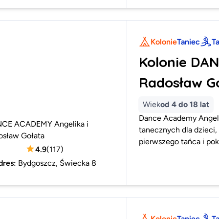
Kolonie
Taniec
T
Kolonie DAN
Radosław G
Wiek
od 4 do 18 lat
Dance Academy Angelik
CE ACADEMY Angelika i
tanecznych dla dzieci,
osław Gołata
pierwszego tańca i po
4.9
(
117
)
dres
:
Bydgoszcz, Świecka 8
Kolonie
Taniec
T