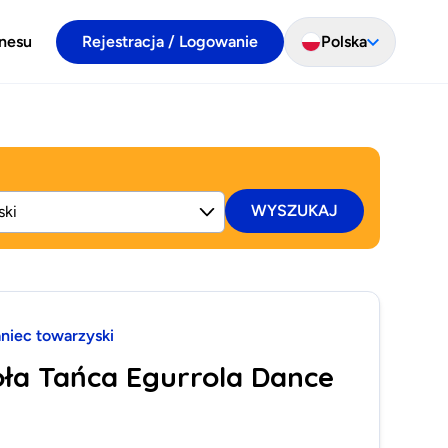
znesu
Rejestracja / Logowanie
Polska
WYSZUKAJ
aniec towarzyski
oła Tańca Egurrola Dance