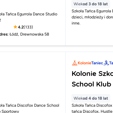
Wiek
od 3 do 18 lat
Szkoła Tańca Egurrola 
oła Tańca Egurrola Dance Studio
dzieci, młodzieży i do
ź
inne.
4.2
(
133
)
dres
:
Łódź, Drewnowska 58
Kolonie
Taniec
T
Kolonie Szk
School Klub
Wiek
od 4 do 18 lat
oła Tańca Discofox Dance School
Szkoła Tańca Discofox
b Sportowy
tańca Discofox, Hustle 