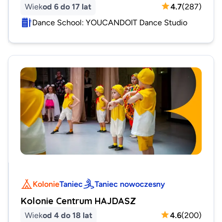
Wiek
od 6 do 17 lat
4.7
(
287
)
Dance School: YOUCANDOIT Dance Studio
Kolonie
Taniec
Taniec nowoczesny
Kolonie Centrum HAJDASZ
Wiek
od 4 do 18 lat
4.6
(
200
)