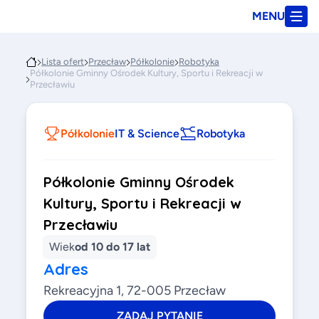
MENU
Lista ofert
Przecław
Półkolonie
Robotyka
Półkolonie Gminny Ośrodek Kultury, Sportu i Rekreacji w
Przecławiu
Półkolonie
IT & Science
Robotyka
Półkolonie Gminny Ośrodek
Kultury, Sportu i Rekreacji w
Przecławiu
Wiek
od 10 do 17 lat
Adres
Rekreacyjna 1, 72-005 Przecław
ZADAJ PYTANIE