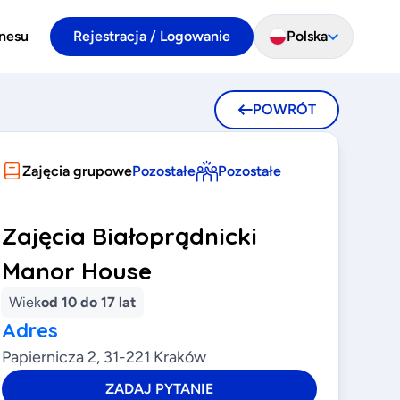
znesu
Rejestracja / Logowanie
Polska
POWRÓT
Zajęcia grupowe
Pozostałe
Pozostałe
Zajęcia Białoprądnicki
Manor House
Wiek
od 10 do 17 lat
Adres
Papiernicza 2, 31-221 Kraków
ZADAJ PYTANIE