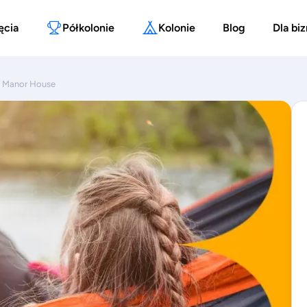
ęcia
Półkolonie
Kolonie
Blog
Dla bi
ki Manor House