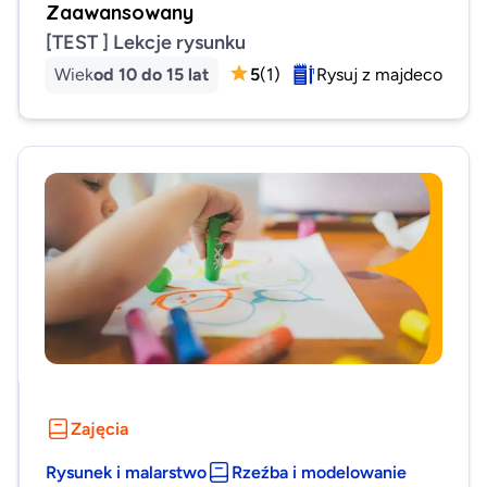
Zaawansowany
[TEST ] Lekcje rysunku
Wiek
od 10 do 15 lat
5
(
1
)
Rysuj z majdeco
Zajęcia
Rysunek i malarstwo
Rzeźba i modelowanie