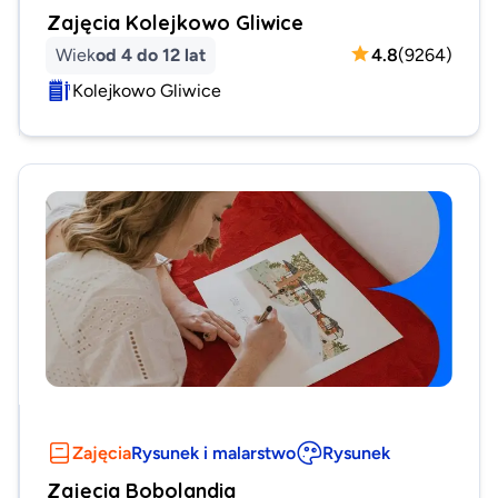
Zajęcia Kolejkowo Gliwice
Wiek
od 4 do 12 lat
4.8
(
9264
)
Kolejkowo Gliwice
Zajęcia
Rysunek i malarstwo
Rysunek
Zajęcia Bobolandia