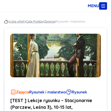
MENU
Lista ofert
Cała Polska
Zajęcia
Rysunek i malarstwo
Zajęcia
Rysunek i malarstwo
Rysunek
[TEST ] Lekcje rysunku – Stacjonarnie
(Parczew, Leśna 3), 10-15 lat,